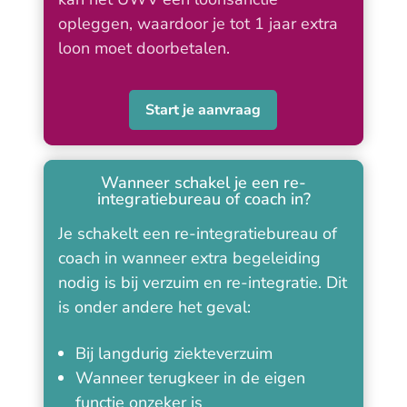
opleggen, waardoor je tot 1 jaar extra
loon moet doorbetalen.
Start je aanvraag
Wanneer schakel je een re-
integratiebureau of coach in?
Je schakelt een re-integratiebureau of
coach in wanneer extra begeleiding
nodig is bij verzuim en re-integratie. Dit
is onder andere het geval:
Bij langdurig ziekteverzuim
Wanneer terugkeer in de eigen
functie onzeker is