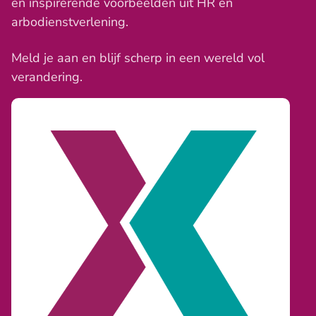
en inspirerende voorbeelden uit HR en
arbodienstverlening.
Meld je aan en blijf scherp in een wereld vol
verandering.