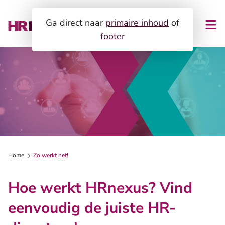
Ga direct naar
primaire inhoud
of
footer
HR-verplichtingen
Zo werkt het!
HR-ondersteuning
Expertises
Organisatie en ontwikkeling
Voor dienstverleners
Loopbaanontwikkeling en assessments
Home
Zo werkt het!
Blog
Duurzame inzetbaarheid en vitaliteit
Hoe werkt HRnexus? Vind
Gezondheid en re-integratie
Over ons
eenvoudig de juiste HR-
HR-dienstverlening
Contact
Klantverhalen