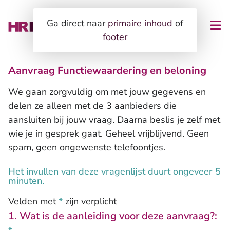
Ga direct naar
primaire inhoud
of
footer
Aanvraag Functiewaardering en beloning
HR-verplichtingen
We gaan zorgvuldig om met jouw gegevens en
Zo werkt het!
HR-ondersteuning
delen ze alleen met de 3 aanbieders die
aansluiten bij jouw vraag. Daarna beslis je zelf met
Expertises
Organisatie en ontwikkeling
wie je in gesprek gaat. Geheel vrijblijvend. Geen
Voor dienstverleners
spam, geen ongewenste telefoontjes.
Loopbaanontwikkeling en assessments
Het invullen van deze vragenlijst duurt ongeveer 5
Blog
Duurzame inzetbaarheid en vitaliteit
minuten.
Gezondheid en re-integratie
Over ons
Velden met
*
zijn verplicht
HR-dienstverlening
1. Wat is de aanleiding voor deze aanvraag?:
Contact
Klantverhalen