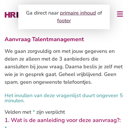
Ga direct naar
primaire inhoud
of
footer
Aanvraag Talentmanagement
HR-verplichtingen
We gaan zorgvuldig om met jouw gegevens en
Zo werkt het!
HR-ondersteuning
delen ze alleen met de 3 aanbieders die
aansluiten bij jouw vraag. Daarna beslis je zelf met
Expertises
Organisatie en ontwikkeling
wie je in gesprek gaat. Geheel vrijblijvend. Geen
Voor dienstverleners
spam, geen ongewenste telefoontjes.
Loopbaanontwikkeling en assessments
Het invullen van deze vragenlijst duurt ongeveer 5
Blog
Duurzame inzetbaarheid en vitaliteit
minuten.
Gezondheid en re-integratie
Over ons
Velden met
*
zijn verplicht
HR-dienstverlening
1. Wat is de aanleiding voor deze aanvraag?:
Contact
Klantverhalen