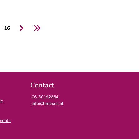
16
Contact
06-30192864
it
info@hrnexus.nl
ments