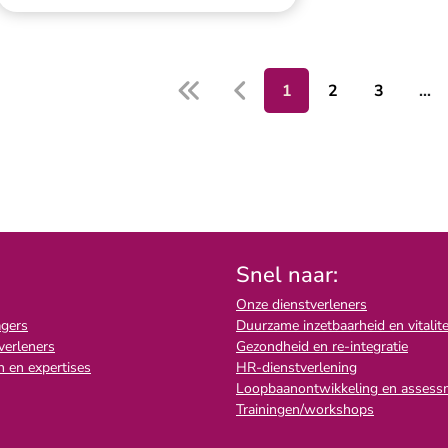
1
2
3
Snel naar:
Onze dienstverleners
agers
Duurzame inzetbaarheid en vitalite
verleners
Gezondheid en re-integratie
 en expertises
HR-dienstverlening
Loopbaanontwikkeling en assess
Trainingen/workshops