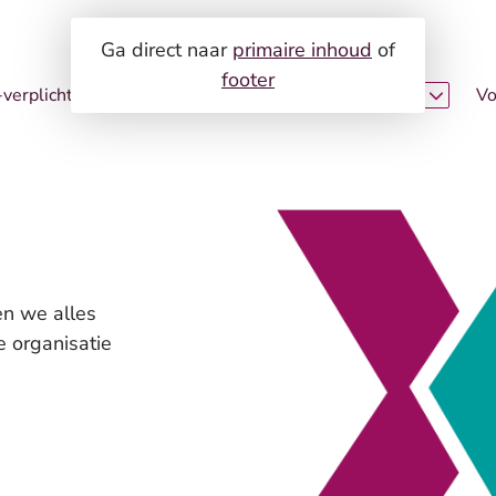
Ga direct naar
primaire inhoud
of
footer
verplichtingen
Zo werkt het!
Expertises
Vo
uning
Loopbaanontwikkeling en assessments
en ontwikkeling
Duurzame inzetbaarheid en vitaliteit
Gezondheid en re-integratie
HR-dienstverlening
en we alles
Trainingen en workshops
 organisatie